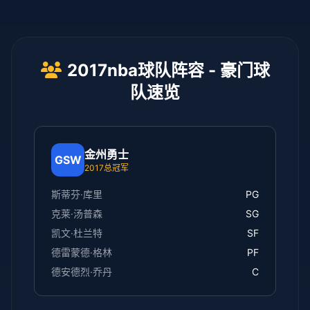
2017nba球队阵容 - 豪门球
队速览
金州勇士
GSW
2017总冠军
斯蒂芬·库里
PG
克莱·汤普森
SG
凯文·杜兰特
SF
德雷蒙德·格林
PF
德安德烈·乔丹
C