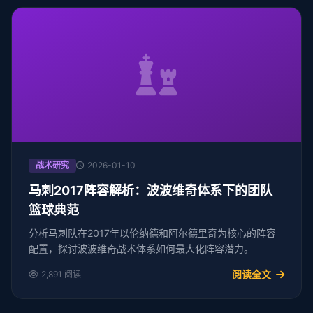
战术研究
2026-01-10
马刺2017阵容解析：波波维奇体系下的团队
篮球典范
分析马刺队在2017年以伦纳德和阿尔德里奇为核心的阵容
配置，探讨波波维奇战术体系如何最大化阵容潜力。
阅读全文
2,891 阅读