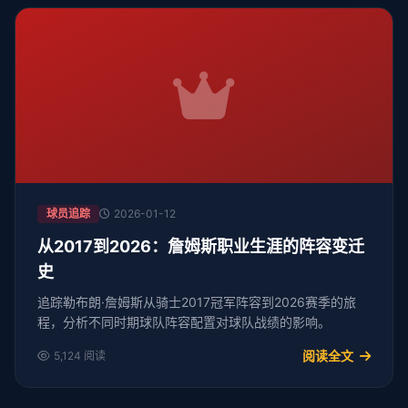
球员追踪
2026-01-12
从2017到2026：詹姆斯职业生涯的阵容变迁
史
追踪勒布朗·詹姆斯从骑士2017冠军阵容到2026赛季的旅
程，分析不同时期球队阵容配置对球队战绩的影响。
阅读全文
5,124 阅读