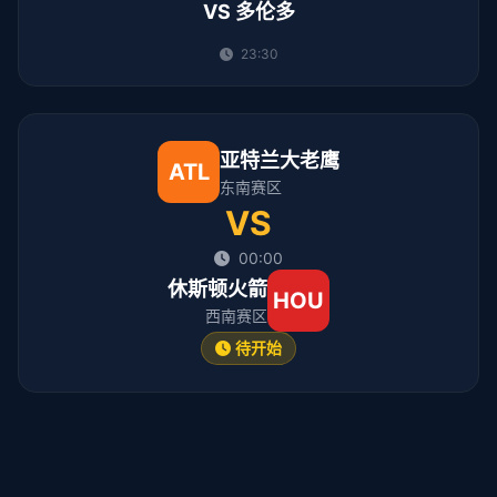
VS 多伦多
23:30
亚特兰大老鹰
ATL
东南赛区
VS
00:00
休斯顿火箭
HOU
西南赛区
待开始