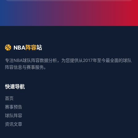
NBA
阵容
站
专注NBA球队阵容数据分析，为您提供从2017年至今最全面的球队
阵容信息与赛事服务。
快速导航
首页
赛事预告
球队阵容
资讯文章