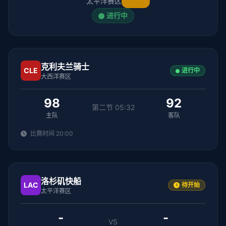
太平洋赛区
进行中
克利夫兰骑士
CLE
进行中
大西洋赛区
98
92
第二节 05:32
主队
客队
比赛时间 20:00
洛杉矶快船
LAC
待开始
太平洋赛区
-
-
VS