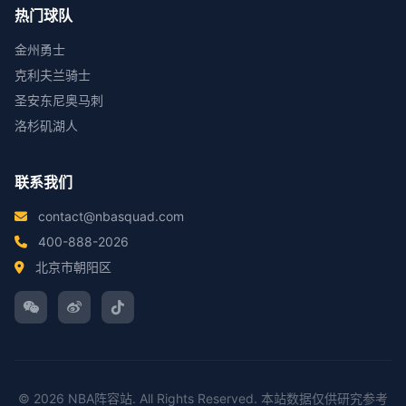
热门球队
金州勇士
克利夫兰骑士
圣安东尼奥马刺
洛杉矶湖人
联系我们
contact@nbasquad.com
400-888-2026
北京市朝阳区
© 2026 NBA阵容站. All Rights Reserved. 本站数据仅供研究参考