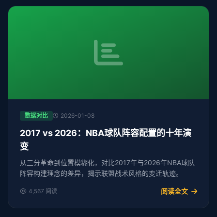
数据对比
2026-01-08
2017 vs 2026：NBA球队阵容配置的十年演
变
从三分革命到位置模糊化，对比2017年与2026年NBA球队
阵容构建理念的差异，揭示联盟战术风格的变迁轨迹。
阅读全文
4,567 阅读