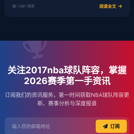
阅读全文
1,987 阅读
关注2017nba球队阵容，掌握
2026赛季第一手资讯
订阅我们的资讯服务，第一时间获取NBA球队阵容更
新、赛事分析与深度报道
订阅